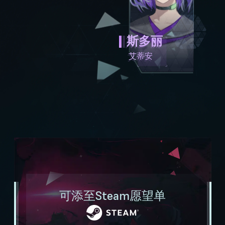
年龄:
年龄:
16
16
年龄:
年龄:
16
16
年龄:
学校:
学校:
16
奥斯科贝克高级中学
希尼亚学院
学校:
学校:
斯多丽
晓江高级中学
晓江高级中学
学校:
评价:
评价:
天渊艺术设计学院
"跟父母和妹妹住一起。我会先去找她聊。不总是在
"几年前从国外转学到这里的孩子，现在还住在学校
艾蒂安
评价:
评价:
"跟父母住一块。总是很紧张，一点小事就能惊动
"一个人住一间复式，自己一个人付得起房租、水电
学校，所以学校老师就指望不上了。不能出错，不能
宿舍。她的家庭情况我就不赘述了。她显然是个缄默
评价:
她……估计现在十几岁的孩子都这样。兴趣爱好也很
费等所有支出，正如我所料。沉静寡淡，气性其实不
"住学生宿舍里。擅长和人打交道，招人喜欢，自来
失策，得在她被勒令退学前就把事情搞定。人很有魅
者，看来她转学的时候就选择当缄默者了。爱读书到
符合我对学校里不显眼的孤单女孩的印象。没有朋
小。让我想到我自己。我对她的爱好挺感兴趣。没有
熟。有些让人难以招架——太谨慎了，太聪明了。画
力，但千万别想着惹她麻烦。我们有相同的爱好。没
近乎贪婪……不过也可以理解。她的案底和之前的几
友。"
朋友。"
技不错，得过奖。总是喜欢跟朋友一起。"
有朋友，但她不是一直以来都如此。"
段友谊恕我不便透露。"
配音演员:
配音演员:
配音演员:
配音演员:
配音演员:
和泉風花
春花らん
天希かのん
藤上あやめ
齊藤未莉依
可添至Steam愿望单