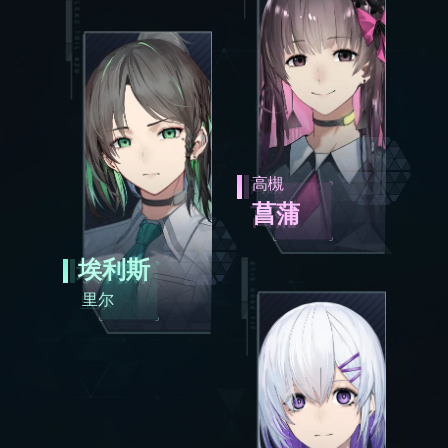
高槻
菖蒲
梅
埃尔德
埃利斯
斯多丽
里尔
艾蒂安
高槻
菖蒲
妮雅
加纳
埃利斯
"音乐并不是我的全部……或者说，我不想音
"想要生存，就要做到三点：先发制人，然后
"关于它的著作总共有两亿多部，我还在啃其
里尔
"展会非常精彩，你们一定会喜欢服装的设计
"我不想再去想了，不想再想不好的事，不想
乐成为我的全部。
挡住一击，最后再用一招致命。
中的三百本。
的！下次跟我们一起来吧。
再去想未来会如何……我、我……
我参加演出是因为我必须参加演出。当然，
只有被打倒在地不起的人才会抱怨他人手段
并非所有文字记录下来的东西都有真实的价
啊……这是我自己的画作！很棒对吧！跟你之
……如果你只是想要快乐的话，为什么不干脆
我也喜欢那种感觉……但比起继续聊音乐，要
卑劣。"
值……慢慢地，你就能辨别了。"
前就说过啦——这天空，确实很像「天界」
就选择快乐呢？"
么还是聊聊电影吧。"
呢。"