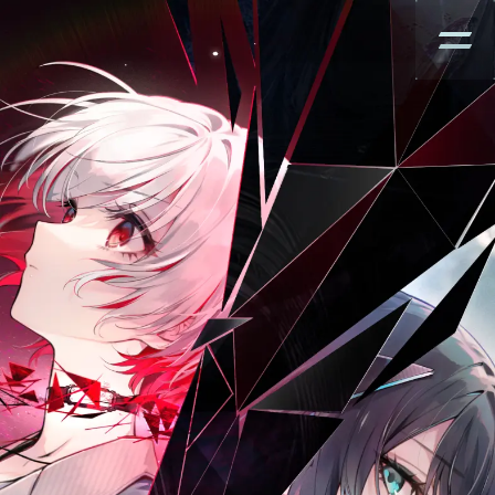
更改
语
言：
EN
JP
TC
SC
预
告
短
片
游
玩
模