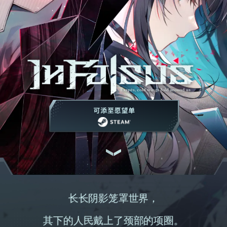
式
世
界
角
色
介
绍
社
交
媒
体
可添至愿望单
长长阴影笼罩世界，
其下的人民戴上了颈部的项圈。